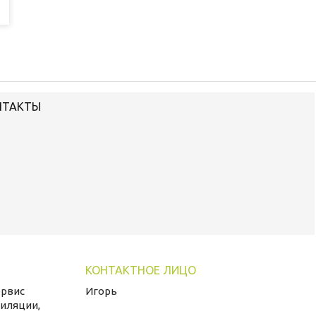
НТАКТЫ
ервис
Игорь
иляции,