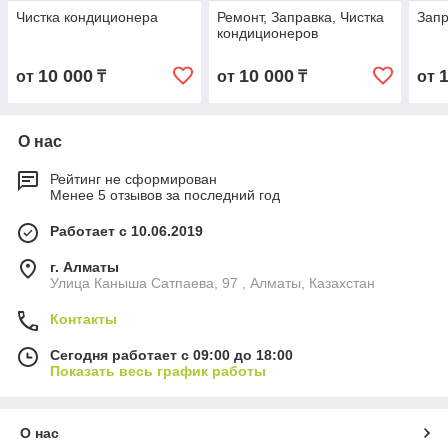
Чистка кондиционера
Ремонт, Заправка, Чистка
Запр
кондиционеров
10 000
10 000
от
₸
от
₸
от
О нас
Рейтинг не сформирован
Менее 5 отзывов за последний год
Работает с 10.06.2019
г. Алматы
Улица Каныша Сатпаева, 97 , Алматы, Казахстан
Контакты
Сегодня работает с 09:00 до 18:00
Показать весь график работы
О нас