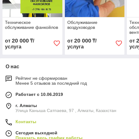
Техническое
Обслуживание
Техн
обслуживание фанкойлов
воздуховодов
обс
вен
вент
20 000
20 000
от
₸/
от
₸/
от
услуга
услуга
усл
О нас
Рейтинг не сформирован
Менее 5 отзывов за последний год
Работает с 10.06.2019
г. Алматы
Улица Каныша Сатпаева, 97 , Алматы, Казахстан
Контакты
Сегодня выходной
Показать весь график работы